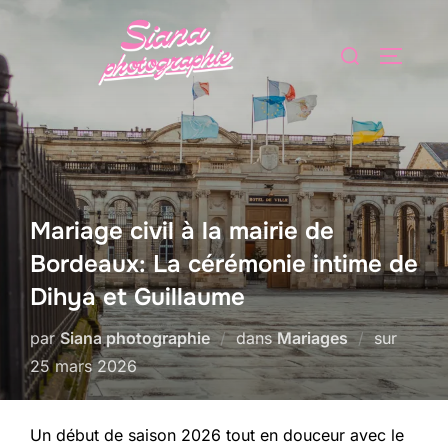
Aller
au
Rechercher :
PERMUT
contenu
Mariage civil à la mairie de
Bordeaux: La cérémonie intime de
Dihya et Guillaume
Publié
par
Siana photographie
dans
Mariages
sur
le
25 mars 2026
Un début de saison 2026 tout en douceur avec le