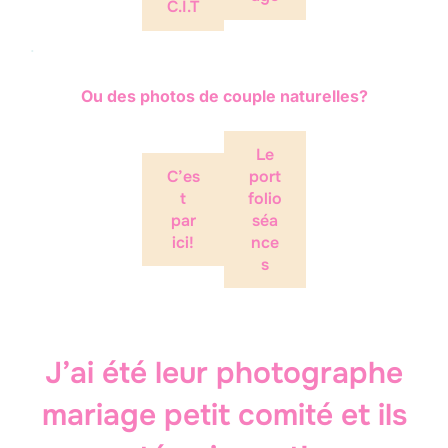
C.I.T
.
Ou des photos de couple naturelles?
Le
C’es
port
t
folio
par
séa
ici!
nce
s
J’ai été leur photographe
mariage petit comité et ils