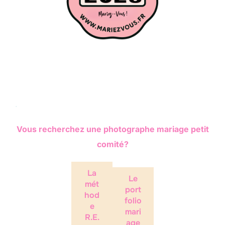
.
Vous recherchez une photographe mariage petit
comité?
La
Le
mét
port
hod
folio
e
mari
R.E.
age