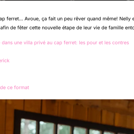
cap ferret… Avoue, ça fait un peu rêver quand même! Nelly 
 afin de fêter cette nouvelle étape de leur vie de famille e
dans une villa privé au cap ferret: les pour et les contres
erick
 de ce format