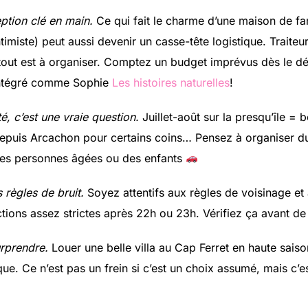
eption clé en main.
Ce qui fait le charme d’une maison de fam
ntimiste) peut aussi devenir un casse-tête logistique. Traiteur
: tout est à organiser. Comptez un budget imprévus dès le d
 intégré comme Sophie
Les histoires naturelles
!
té, c’est une vraie question.
Juillet-août sur la presqu’île = 
depuis Arcachon pour certains coins… Pensez à organiser d
a des personnes âgées ou des enfants
 règles de bruit.
Soyez attentifs aux règles de voisinage et 
ictions assez strictes après 22h ou 23h. Vérifiez ça avant d
urprendre.
Louer une belle villa au Cap Ferret en haute sais
ue. Ce n’est pas un frein si c’est un choix assumé, mais c’es