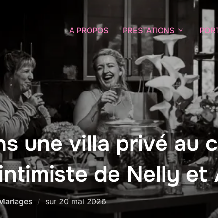
A PROPOS
PRESTATIONS
POR
 une villa privé au c
intimiste de Nelly et
Publié
Mariages
sur
20 mai 2026
le