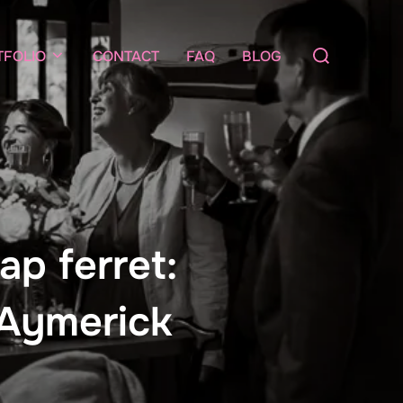
Rechercher :
TFOLIO
CONTACT
FAQ
BLOG
ap ferret:
 Aymerick