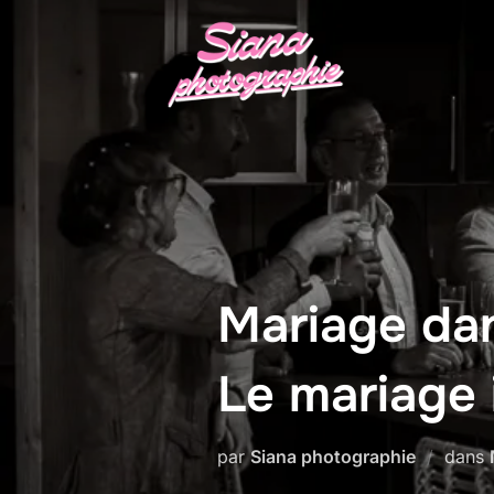
Aller
au
contenu
Mariage dans
Le mariage 
par
Siana photographie
dans