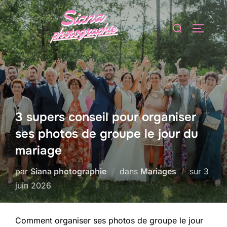
Aller
au
Rechercher :
PERMUT
contenu
3 supers conseil pour organiser
ses photos de groupe le jour du
mariage
Publié
par
Siana photographie
dans
Mariages
sur
3
le
juin 2026
Comment organiser ses photos de groupe le jour